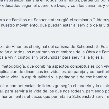
 naturaleza humana en todos los ámbitos, partiendo por la f
 educados según el querer de Dios, y con los carismas y o
bra de Familias de Schoenstatt surgió el seminario “Lideraz
 nuestro movimiento, que puedan estar al servicio de la vida
anza de Amor, es el original del carisma de Schoenstatt. E
tación a todos los matrimonios miembros de la Obra de Famil
 vivir, custodiar y profundizar para servir a la Iglesia.
 metodología, que combina aspectos conceptuales con vive
icación de dinámicas individuales, de pareja y comunitarias
ible la vida, la espiritualidad y la pedagogía de ese hombr
ollar competencias de liderazgo según el modelo y la espir
al, para servir a la vida de los que nos rodean, partiendo 
o herramientas eficaces que permitan a Schoenstatt servir me