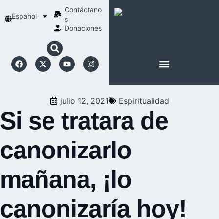
Contáctano
Español
s
Donaciones
ACERCA DE NOSOTROS
NUESTRA ESPIRITUALIDAD
julio 12, 2021
Espiritualidad
Si se tratara de
canonizarlo
mañana, ¡lo
canonizaría hoy!