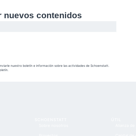
ir nuevos contenidos
nviarle nuestro boletín e información sobre las actividades de Schoenstatt.
oletín.
SCHOENSTATT
ÚTIL
Sobre nosotros
Alianza de
Proyectos
Capital de 