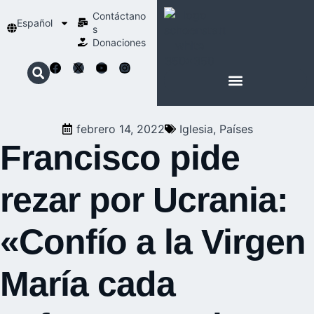
Contáctano
Español
s
Donaciones
ACERCA DE NOSOTROS
NUESTRA ESPIRITUALIDAD
febrero 14, 2022
Iglesia
,
Países
Francisco pide
rezar por Ucrania:
«Confío a la Virgen
María cada