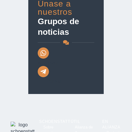
Únase a
nuestros
Grupos de
noticias
WHATSAPP
TELEGRAM
SCHOENSTATT
ÚTIL
EN
Sobre
Alianza de
ALIANZA