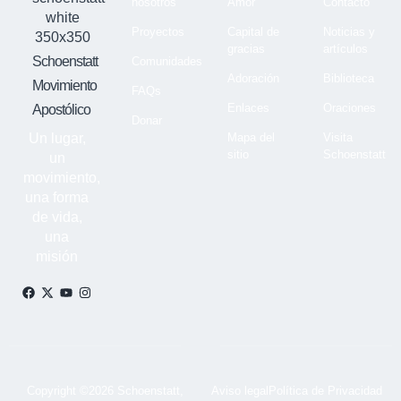
nosotros
Amor
Contacto
Proyectos
Capital de
Noticias y
gracias
artículos
Schoenstatt
Comunidades
Adoración
Biblioteca
Movimiento
FAQs
Enlaces
Oraciones
Apostólico
Donar
Un lugar,
Mapa del
Visita
sitio
Schoenstatt
un
movimiento,
una forma
de vida,
una
misión
Copyright ©2026 Schoenstatt,
Aviso legal
Política de Privacidad