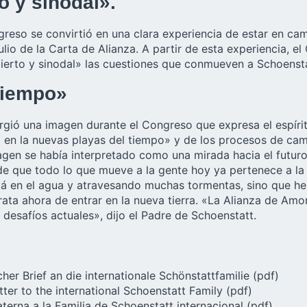
o y sinodal».
greso se convirtió en una clara experiencia de estar en cami
io de la Carta de Alianza. A partir de esta experiencia, el
ierto y sinodal» las cuestiones que conmueven a Schoenstat
 tiempo»
rgió una imagen durante el Congreso que expresa el espíritu
 en la nuevas playas del tiempo» y de los procesos de cam
agen se había interpretado como una mirada hacia el futuro,
 de que todo lo que mueve a la gente hoy ya pertenece a la 
stá en el agua y atravesando muchas tormentas, sino que he
trata ahora de entrar en la nueva tierra. «La Alianza de Am
 desafíos actuales», dijo el Padre de Schoenstatt.
her Brief an die internationale Schönstattfamilie
(pdf)
ter to the international Schoenstatt Family
(pdf)
erna a la Familia de Schoenstatt internacional
(pdf)