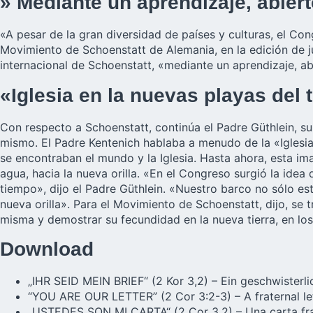
» Mediante un aprendizaje, abiert
«A pesar de la gran diversidad de países y culturas, el Con
Movimiento de Schoenstatt de Alemania, en la edición de jul
internacional de Schoenstatt, «mediante un aprendizaje, ab
«Iglesia en la nuevas playas del
Con respecto a Schoenstatt, continúa el Padre Güthlein, su
mismo. El Padre Kentenich hablaba a menudo de la «Iglesia
se encontraban el mundo y la Iglesia. Hasta ahora, esta im
agua, hacia la nueva orilla. «En el Congreso surgió la idea
tiempo», dijo el Padre Güthlein. «Nuestro barco no sólo e
nueva orilla». Para el Movimiento de Schoenstatt, dijo, se 
misma y demostrar su fecundidad en la nueva tierra, en los
Download
„IHR SEID MEIN BRIEF“ (2 Kor 3,2) – Ein geschwisterlic
“YOU ARE OUR LETTER” (2 Cor 3:2-3) – A fraternal let
„USTEDES SON MI CARTA“ (2 Cor 3,2) – Una carta frat