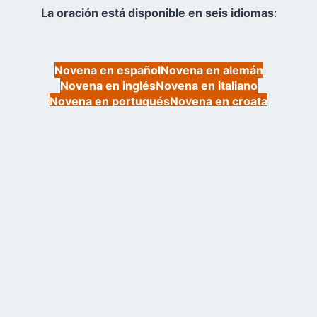
La oración está disponible en seis idiomas
:
Novena en español
Novena en alemán
Novena en inglés
Novena en italiano
Novena en portugués
Novena en croata
Compartir
con sus seres
queridos