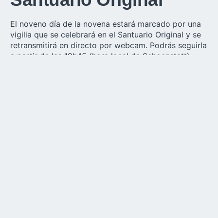
El noveno día de la novena estará marcado por una
vigilia que se celebrará en el Santuario Original y se
retransmitirá en directo por webcam. Podrás seguirla
a partir de las 19h45 (hora local de Schoenstatt).
–
Acceso a la webcam
Descargar la novena
completa
Haz clic en el botón de abajo para descargar la
novena:
Novena 2024