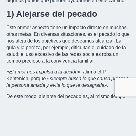
algunos puntos que pueden ayudarnos en este camino.
1) Alejarse del pecado
Este primer aspecto tiene un impacto directo en muchas
otras metas. En diversas situaciones, es el pecado lo que
nos aleja de los objetivos que deseamos alcanzar. La
gula y la pereza, por ejemplo, dificultan el cuidado de la
salud; el uso excesivo de las redes sociales roba un
tiempo precioso a la convivencia familiar.
«El amor nos impulsa a la acción»
, afirma el P.
Kentenich, porque
«siempre busca lo que causa placer a
la persona amada y evita lo que le desagrada».
De este modo, alejarse del pecado es, al mismo tiempo,
una meta y un camino para el año nuevo. Aquí, el Horario
Espiritual puede ayudar a identificar puntos concretos de
cambio que favorezcan este alejamiento.
2) Asemejarse a Dios