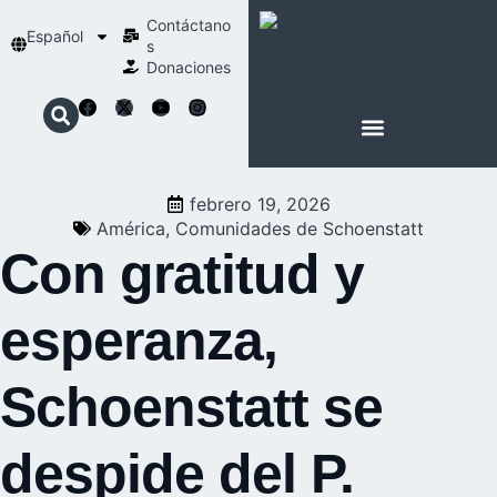
Contáctano
Español
s
Donaciones
ACERCA DE NOSOTROS
NUESTRA ESPIRITUALIDAD
febrero 19, 2026
América
,
Comunidades de Schoenstatt
Con gratitud y
esperanza,
Schoenstatt se
despide del P.