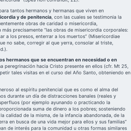
a para tantos hermanos y hermanas que viven en
icordia y de penitencia
, con las cuales se testimonia la
cuentemente obras de caridad o misericordia,
 más precisamente “las obras de misericordia corporales:
tar a los presos, enterrar a los muertos” (Misericordiae
e no sabe, corregir al que yerra, consolar al triste,
d.).
a los hermanos que se encuentran en necesidad o en
peregrinación hacia Cristo presente en ellos (cfr. Mt 25,
petir tales visitas en el curso del Año Santo, obteniendo en
eroso al espíritu penitencial que es como el alma del
nos durante un día de distracciones banales (reales y
superfluos (por ejemplo ayunando o practicando la
a proporcionada suma de dinero a los pobres; sosteniendo
 la calidad de la misma, de la infancia abandonada, de la
erra en busca de una vida mejor para ellos y sus familias”
ean de interés para la comunidad u otras formas similares