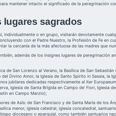
ara mantener intacto el significado de la peregrinación co
los lugares sagrados
 si, individualmente o en grupo, visitarán devotamente cualq
concluyendo con el Padre Nuestro, la Profesión de Fe en cu
ar la cercanía de la más afectuosa de las madres que nunc
 también, además de los insignes lugares de peregrinación a
ílica de San Lorenzo al Verano, la Basílica de San Sebastiá
o del Divino Amor, la Iglesia de Santo Spirito in Sassia, la I
minos jubilares dedicadas respectivamente al Iter Europaeum
va, Iglesia de Santa Brígida en Campo de’ Fiori, Iglesia de S
gustín en Campo Marzio);
res de Asís: de San Francisco y de Santa María de los Ángel
ica menor, iglesia catedral, iglesia concatedral, santuario 
Obispo diocesano o eparquial, como también santuarios naci