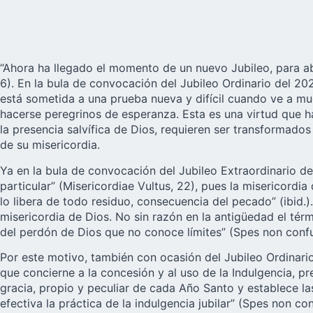
“Ahora ha llegado el momento de un nuevo Jubileo, para abr
6). En la bula de convocación del Jubileo Ordinario del 2
está sometida a una prueba nueva y difícil cuando ve a muc
hacerse peregrinos de esperanza. Esta es una virtud que h
la presencia salvífica de Dios, requieren ser transformado
de su misericordia.
Ya en la bula de convocación del Jubileo Extraordinario de
particular” (Misericordiae Vultus, 22), pues la misericord
lo libera de todo residuo, consecuencia del pecado” (ibid.
misericordia de Dios. No sin razón en la antigüedad el tér
del perdón de Dios que no conoce límites” (Spes non confund
Por este motivo, también con ocasión del Jubileo Ordinario
que concierne a la concesión y al uso de la Indulgencia, p
gracia, propio y peculiar de cada Año Santo y establece la
efectiva la práctica de la indulgencia jubilar” (Spes non con