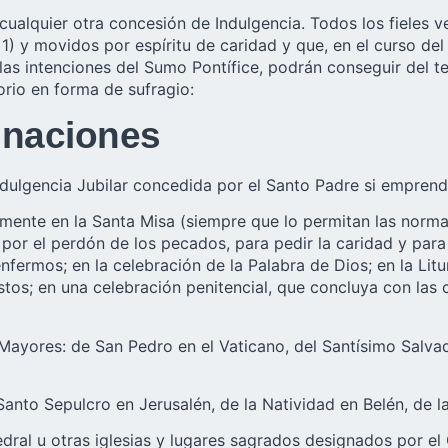
cualquier otra concesión de Indulgencia. Todos los fieles 
§ 1) y movidos por espíritu de caridad y que, en el curso de
as intenciones del Sumo Pontífice, podrán conseguir del tes
orio en forma de sufragio:
rinaciones
ndulgencia Jubilar concedida por el Santo Padre si emprend
ente en la Santa Misa (siempre que lo permitan las normas 
n, por el perdón de los pecados, para pedir la caridad y para
nfermos; en la celebración de la Palabra de Dios; en la Litur
istos; en una celebración penitencial, que concluya con las
Mayores: de San Pedro en el Vaticano, del Santísimo Salva
 Santo Sepulcro en Jerusalén, de la Natividad en Belén, de 
edral u otras iglesias y lugares sagrados designados por el