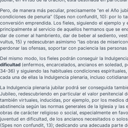
Pero, de manera más peculiar, precisamente “en el Año ju
condiciones de penuria” (Spes non confundit, 10): por lo t
conversión emprendida. Los fieles, siguiendo el ejemplo y
principalmente al servicio de aquellos hermanos que se e
dar de comer al hambriento, dar de beber al sediento, vestir
vultus, 15) y redescubran asimismo “las obras de misericordi
perdonar las ofensas, soportar con paciencia las personas m
Del mismo modo, los fieles podrán conseguir la Indulgencia
dificultad
(enfermos, encarcelados, ancianos en soledad, p
34-36) y siguiendo las habituales condiciones espirituales,
cada una de ellas la Indulgencia plenaria, incluso cotidian
La Indulgencia plenaria jubilar podrá ser conseguida tamb
Jubileo, redescubriendo en particular el valor penitencial 
también virtuales, inducidas, por ejemplo, por los medios
abstinencia según las normas generales de la Iglesia y la
obras de carácter religioso o social, especialmente en fav
juventud en dificultad, de los ancianos necesitados o solo
(Spes non confundit, 13); dedicando una adecuada parte de