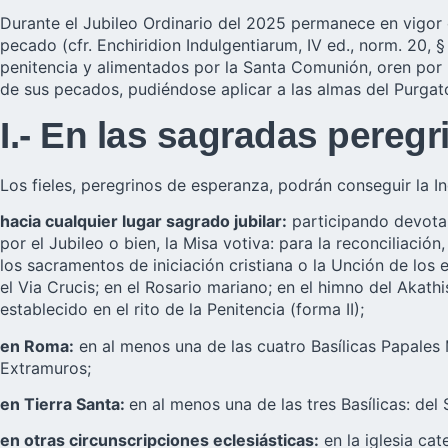
Durante el Jubileo Ordinario del 2025 permanece en vigor 
pecado (cfr. Enchiridion Indulgentiarum, IV ed., norm. 20, 
penitencia y alimentados por la Santa Comunión, oren por l
de sus pecados, pudiéndose aplicar a las almas del Purgat
I.- En las sagradas pereg
Los fieles, peregrinos de esperanza, podrán conseguir la I
hacia cualquier lugar sagrado jubilar:
participando devotam
por el Jubileo o bien, la Misa votiva: para la reconciliació
los sacramentos de iniciación cristiana o la Unción de los e
el Via Crucis; en el Rosario mariano; en el himno del Akath
establecido en el rito de la Penitencia (forma II);
en Roma:
en al menos una de las cuatro Basílicas Papales 
Extramuros;
en Tierra Santa:
en al menos una de las tres Basílicas: del
en otras circunscripciones eclesiásticas:
en la iglesia cat