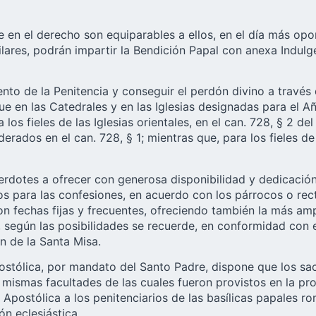
en el derecho son equiparables a ellos, en el día más oport
bilares, podrán impartir la Bendición Papal con anexa Indulg
to de la Penitencia y conseguir el perdón divino a través d
e en las Catedrales y en las Iglesias designadas para el Añ
a los fieles de las Iglesias orientales, en el can. 728, § 2 
ados en el can. 728, § 1; mientras que, para los fieles de la
erdotes a ofrecer con generosa disponibilidad y dedicación 
s para las confesiones, en acuerdo con los párrocos o rect
 fechas fijas y frecuentes, ofreciendo también la más ampl
 según las posibilidades se recuerde, en conformidad con e
n de la Santa Misa.
 Apostólica, por mandato del Santo Padre, dispone que los 
s mismas facultades de las cuales fueron provistos en la pro
Apostólica a los penitenciarios de las basílicas papales ro
ón eclesiástica.