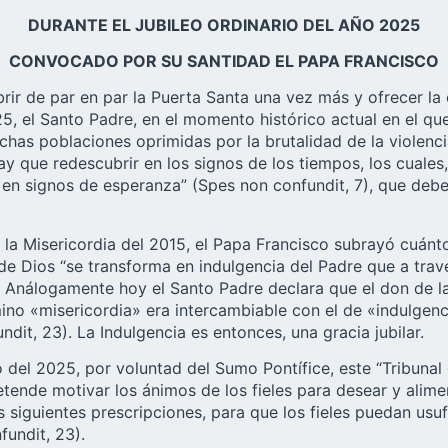
DURANTE EL JUBILEO ORDINARIO DEL AÑO 2025
CONVOCADO POR SU SANTIDAD EL PAPA FRANCISCO
ir de par en par la Puerta Santa una vez más y ofrecer la 
025, el Santo Padre, en el momento histórico actual en el 
has poblaciones oprimidas por la brutalidad de la violencia
ay que redescubrir en los signos de los tiempos, los cuale
s en signos de esperanza” (Spes non confundit, 7), que debe
 la Misericordia del 2015, el Papa Francisco subrayó cuánto
ia de Dios “se transforma en indulgencia del Padre que a tr
). Análogamente hoy el Santo Padre declara que el don de la
mino «misericordia» era intercambiable con el de «indulgen
it, 23). La Indulgencia es entonces, una gracia jubilar.
 del 2025, por voluntad del Sumo Pontífice, este “Tribunal
retende motivar los ánimos de los fieles para desear y ali
s siguientes prescripciones, para que los fieles puedan usu
fundit, 23).