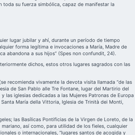
n toda su fuerza simbólica, capaz de manifestar la
uier lugar jubilar y ahí, durante un período de tiempo
alquier forma legítima e invocaciones a María, Madre de
a abandona a sus hijos” (Spes non confundit, 24).
nteriormente dichos, estos otros lugares sagrados con las
n (se recomienda vivamente la devota visita llamada “de las
glesia de San Pablo alle Tre Fontane, lugar del Martirio del
 y las iglesias dedicadas a las Mujeres Patronas de Europa
anta María della Vittoria, Iglesia de Trinità dei Monti,
es; las Basílicas Pontificias de la Virgen de Loreto, de la
mariano, así como, para utilidad de los fieles, cualquier
onales o internacionales, “lugares santos de acogida y