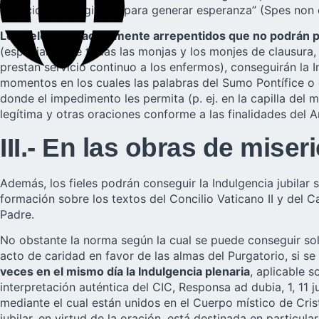
espacios privilegiados para generar esperanza” (Spes non 
Los fieles verdaderamente arrepentidos que no podrán pa
(especialmente todas las monjas y los monjes de clausura, 
prestan servicio continuo a los enfermos), conseguirán la In
momentos en los cuales las palabras del Sumo Pontífice o 
donde el impedimento les permita (p. ej. en la capilla del 
legítima y otras oraciones conforme a las finalidades del A
III.- En las obras de miser
Además, los fieles podrán conseguir la Indulgencia jubilar 
formación sobre los textos del Concilio Vaticano II y del C
Padre.
No obstante la norma según la cual se puede conseguir solo u
acto de caridad en favor de las almas del Purgatorio, si 
veces en el mismo día la Indulgencia plenaria
, aplicable s
interpretación auténtica del CIC, Responsa ad dubia, 1, 11 j
mediante el cual están unidos en el Cuerpo místico de Crist
jubilar, en virtud de la oración, está destinada en particu