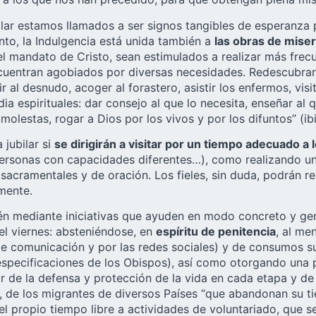
bilar estamos llamados a ser signos tangibles de esperanz
anto, la Indulgencia está unida también a
las obras de miser
 el mandato de Cristo, sean estimulados a realizar más fre
ncuentran agobiados por diversas necesidades. Redescubran
 al desnudo, acoger al forastero, asistir los enfermos, visi
a espirituales: dar consejo al que lo necesita, enseñar al qu
olestas, rogar a Dios por los vivos y por los difuntos” (ibi
 jubilar si
se dirigirán a visitar por un tiempo adecuado 
ersonas con capacidades diferentes…), como realizando una 
 sacramentales y de oración. Los fieles, sin duda, podrán re
amente.
ién mediante iniciativas que ayuden en modo concreto y gen
del viernes: absteniéndose, en
espíritu de penitencia
, al me
 de comunicación y por las redes sociales) y de consumos 
s especificaciones de los Obispos), así como otorgando un
or de la defensa y protección de la vida en cada etapa y de
s, de los migrantes de diversos Países “que abandonan su ti
l propio tiempo libre a actividades de voluntariado, que s