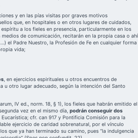
.
iones y en las pías visitas por graves motivos
ellos que, en hospitales o en otros lugares de cuidados,
espíritu a los fieles en presencia, particularmente en los
 medios de comunicación, recitarán en la propia casa o ahí
el…) el Padre Nuestro, la Profesión de Fe en cualquier forma
ropia vida;
es
, en ejercicios espirituales u otros encuentros de
sia u otro lugar adecuado, según la intención del Santo
rum, IV ed., norm. 18, § 1), los fieles que habrán emitido el
 segunda vez en el mismo día,
podrán conseguir dos
 Eucarística; cfr. can 917 y Pontificia Comisión para la
dable ejercicio de caridad sobrenatural, por el vínculo
ellos que ya han terminado su camino, pues “la indulgencia
ericordia” (Spes non confundit, 22).