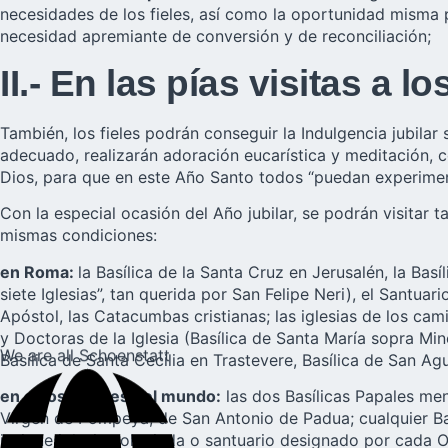
necesidades de los fieles, así como la oportunidad misma p
necesidad apremiante de conversión y de reconciliación;
II.- En las pías visitas a 
También, los fieles podrán conseguir la Indulgencia jubilar
adecuado, realizarán adoración eucarística y meditación, 
Dios, para que en este Año Santo todos “puedan experiment
Con la especial ocasión del Año jubilar, se podrán visitar
mismas condiciones:
en Roma:
la Basílica de la Santa Cruz en Jerusalén, la Bas
siete Iglesias”, tan querida por San Felipe Neri), el Santuari
Apóstol, las Catacumbas cristianas; las iglesias de los ca
y Doctoras de la Iglesia (Basílica de Santa María sopra Miner
We are all Schoenstatt
Basílica de Santa Cecilia en Trastevere, Basílica de San A
en otros lugares del mundo:
las dos Basílicas Papales meno
Virgen de Pompeya, de San Antonio de Padua; cualquier Basíl
insigne iglesia colegiada o santuario designado por cada 