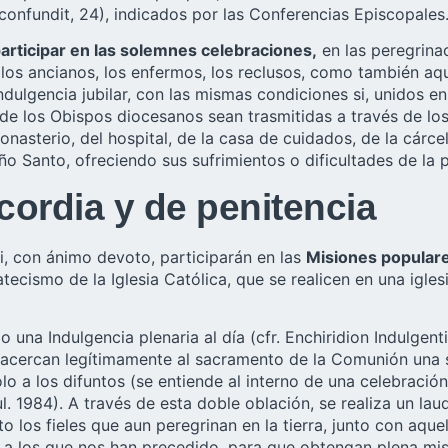
confundit, 24), indicados por las Conferencias Episcopales
rticipar en las solemnes celebraciones,
en las peregrinac
los ancianos, los enfermos, los reclusos, como también aqu
dulgencia jubilar, con las mismas condiciones si, unidos en 
de los Obispos diocesanos sean trasmitidas a través de los
monasterio, del hospital, de la casa de cuidados, de la cárc
ño Santo, ofreciendo sus sufrimientos o dificultades de la p
icordia y de penitencia
si, con ánimo devoto, participarán en las
Misiones popular
atecismo de la Iglesia Católica, que se realicen en una igle
na Indulgencia plenaria al día (cfr. Enchiridion Indulgentia
se acercan legítimamente al sacramento de la Comunión una
olo a los difuntos (se entiende al interno de una celebración
ul. 1984). A través de esta doble oblación, se realiza un lau
o los fieles que aun peregrinan en la tierra, junto con aqu
lar a los que nos han precedido, para que obtengan plena mis