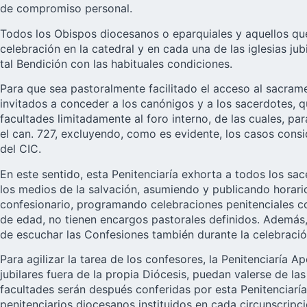
de compromiso personal.
Todos los Obispos diocesanos o eparquiales y aquellos que 
celebración en la catedral y en cada una de las iglesias ju
tal Bendición con las habituales condiciones.
Para que sea pastoralmente facilitado el acceso al sacramen
invitados a conceder a los canónigos y a los sacerdotes, qu
facultades limitadamente al foro interno, de las cuales, par
el can. 727, excluyendo, como es evidente, los casos consider
del CIC.
En este sentido, esta Penitenciaría exhorta a todos los sac
los medios de la salvación, asumiendo y publicando horario
confesionario, programando celebraciones penitenciales con
de edad, no tienen encargos pastorales definidos. Además,
de escuchar las Confesiones también durante la celebració
Para agilizar la tarea de los confesores, la Penitenciaría
jubilares fuera de la propia Diócesis, puedan valerse de la
facultades serán después conferidas por esta Penitenciaría 
penitenciarios diocesanos instituidos en cada circunscripci