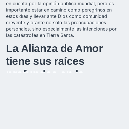
en cuenta por la opinión pública mundial, pero es
importante estar en camino como peregrinos en
estos días y llevar ante Dios como comunidad
creyente y orante no solo las preocupaciones
personales, sino especialmente las intenciones por
las catástrofes en Tierra Santa.
La Alianza de Amor
tiene sus raíces
profundas en la
confianza
Schoenstatt comenzó el 18 de octubre de 1914 con
un pequeño grupo de jóvenes y la Alianza de Amor.
Ni para los judíos ni para los cristianos es extraña la
idea de una alianza. Ya lo había formulado el profeta
Oseas: «Yo te desposaré para siempre. Justicia y