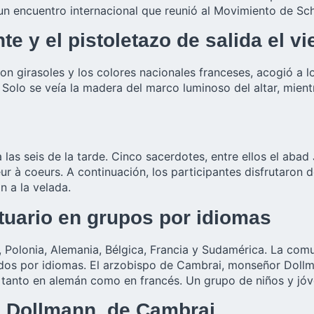
n un encuentro internacional que reunió al Movimiento de S
e y el pistoletazo de salida el vi
con girasoles y los colores nacionales franceses, acogió a 
Solo se veía la madera del marco luminoso del altar, mientras
las seis de la tarde. Cinco sacerdotes, entre ellos el abad
r à coeurs. A continuación, los participantes disfrutaron 
n a la velada.
ntuario en grupos por idiomas
 Polonia, Alemania, Bélgica, Francia y Sudamérica. La comu
rados por idiomas. El arzobispo de Cambrai, monseñor Doll
tanto en alemán como en francés. Un grupo de niños y jóv
o Dollmann, de Cambrai